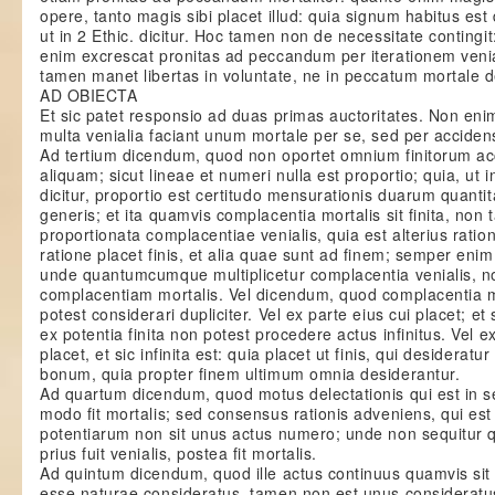
opere, tanto magis sibi placet illud: quia signum habitus est 
ut in 2 Ethic. dicitur. Hoc tamen non de necessitate contin
enim excrescat pronitas ad peccandum per iterationem ven
tamen manet libertas in voluntate, ne in peccatum mortale d
AD OBIECTA
Et sic patet responsio ad duas primas auctoritates. Non enim 
multa venialia faciant unum mortale per se, sed per accidens
Ad tertium dicendum, quod non oportet omnium finitorum a
aliquam; sicut lineae et numeri nulla est proportio; quia, ut i
dicitur, proportio est certitudo mensurationis duarum quant
generis; et ita quamvis complacentia mortalis sit finita, non 
proportionata complacentiae venialis, quia est alterius ration
ratione placet finis, et alia quae sunt ad finem; semper enim 
unde quantumcumque multiplicetur complacentia venialis, 
complacentiam mortalis. Vel dicendum, quod complacentia m
potest considerari dupliciter. Vel ex parte eius cui placet; et s
ex potentia finita non potest procedere actus infinitus. Vel 
placet, et sic infinita est: quia placet ut finis, qui desideratur
bonum, quia propter finem ultimum omnia desiderantur.
Ad quartum dicendum, quod motus delectationis qui est in se
modo fit mortalis; sed consensus rationis adveniens, qui es
potentiarum non sit unus actus numero; unde non sequitur 
prius fuit venialis, postea fit mortalis.
Ad quintum dicendum, quod ille actus continuus quamvis si
esse naturae consideratus, tamen non est unus consideratus