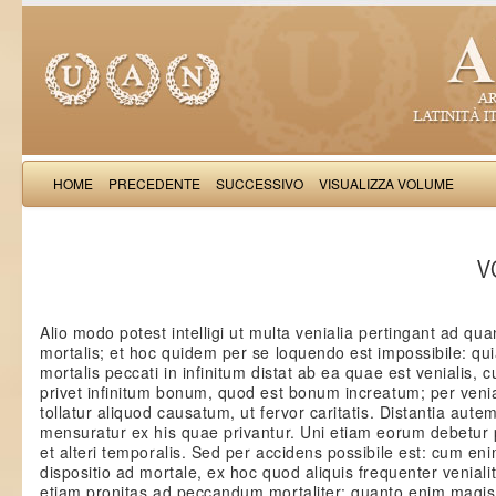
HOME
PRECEDENTE
SUCCESSIVO
VISUALIZZA VOLUME
Thomas Aquinas: Scr
VO
Alio modo potest intelligi ut multa venialia pertingant ad qua
mortalis; et hoc quidem per se loquendo est impossibile: qu
mortalis peccati in infinitum distat ab ea quae est venialis
privet infinitum bonum, quod est bonum increatum; per ven
tollatur aliquod causatum, ut fervor caritatis. Distantia aute
mensuratur ex his quae privantur. Uni etiam eorum debetur
et alteri temporalis. Sed per accidens possibile est: cum eni
dispositio ad mortale, ex hoc quod aliquis frequenter venialite
etiam pronitas ad peccandum mortaliter: quanto enim magis 