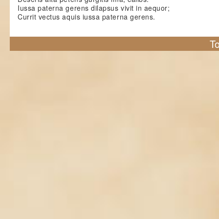
Iussa paterna gerens dilapsus vivit in aequor;
Currit vectus aquis iussa paterna gerens.
To