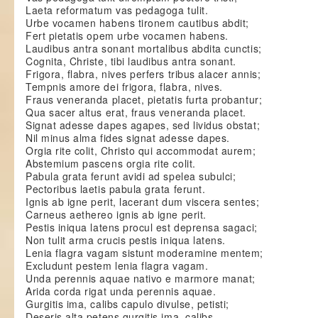
Laeta reformatum vas pedagoga tulit.
Urbe vocamen habens tironem cautibus abdit;
Fert pietatis opem urbe vocamen habens.
Laudibus antra sonant mortalibus abdita cunctis;
Cognita, Christe, tibi laudibus antra sonant.
Frigora, flabra, nives perfers tribus alacer annis;
Tempnis amore dei frigora, flabra, nives.
Fraus veneranda placet, pietatis furta probantur;
Qua sacer altus erat, fraus veneranda placet.
Signat adesse dapes agapes, sed lividus obstat;
Nil minus alma fides signat adesse dapes.
Orgia rite colit, Christo qui accommodat aurem;
Abstemium pascens orgia rite colit.
Pabula grata ferunt avidi ad spelea subulci;
Pectoribus laetis pabula grata ferunt.
Ignis ab igne perit, lacerant dum viscera sentes;
Carneus aethereo ignis ab igne perit.
Pestis iniqua latens procul est deprensa sagaci;
Non tulit arma crucis pestis iniqua latens.
Lenia flagra vagam sistunt moderamine mentem;
Excludunt pestem lenia flagra vagam.
Unda perennis aquae nativo e marmore manat;
Arida corda rigat unda perennis aquae.
Gurgitis ima, calibs capulo divulse, petisti;
Deseris alta petens gurgitis ima, calibs.