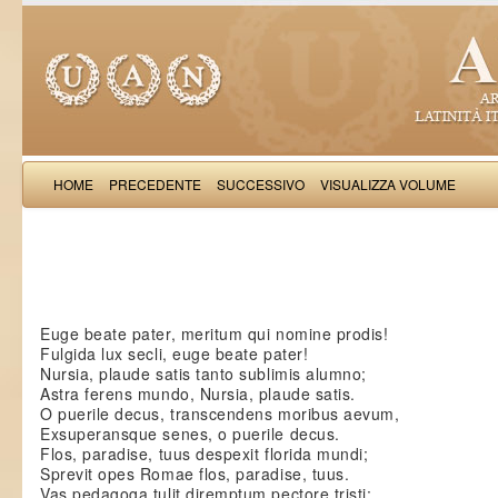
HOME
PRECEDENTE
SUCCESSIVO
VISUALIZZA VOLUME
Paulu
Euge beate pater, meritum qui nomine prodis!
Fulgida lux secli, euge beate pater!
Nursia, plaude satis tanto sublimis alumno;
Astra ferens mundo, Nursia, plaude satis.
O puerile decus, transcendens moribus aevum,
Exsuperansque senes, o puerile decus.
Flos, paradise, tuus despexit florida mundi;
Sprevit opes Romae flos, paradise, tuus.
Vas pedagoga tulit diremptum pectore tristi;