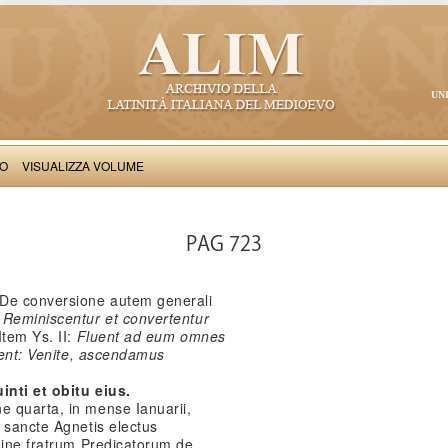
UN
VO
VISUALIZZA VOLUME
Salimbene de Adam: Cronica
PAG 723
 De conversione autem generali
Reminiscentur et convertentur
 Item Ys. II:
Fluent ad eum omnes
icent: Venite, ascendamus
inti et obitu eius.
 quarta, in mense Ianuarii,
 sancte Agnetis electus
dine fratrum Predicatorum de