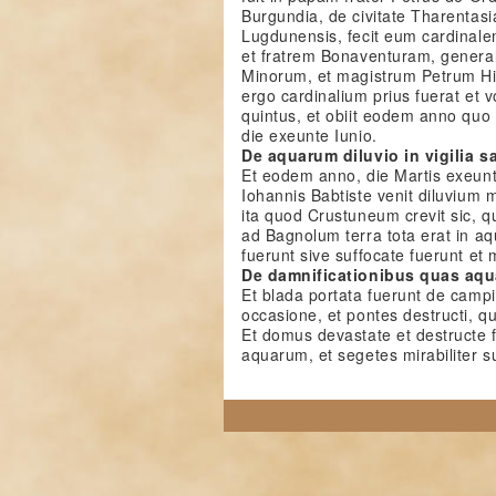
Burgundia, de civitate Tharentas
Lugdunensis, fecit eum cardinale
et fratrem Bonaventuram, genera
Minorum, et magistrum Petrum Hi
ergo cardinalium prius fuerat et v
quintus, et obiit eodem anno quo f
die exeunte Iunio.
De aquarum diluvio in vigilia s
Et eodem anno, die Martis exeunte 
Iohannis Babtiste venit diluviu
ita quod Crustuneum crevit sic, q
ad Bagnolum terra tota erat in aq
fuerunt sive suffocate fuerunt et 
De damnificationibus quas aqua
Et blada portata fuerunt de campi
occasione, et pontes destructi, qu
Et domus devastate et destructe 
aquarum, et segetes mirabiliter s