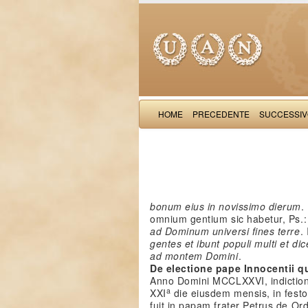
HOME
PRECEDENTE
SUCCESSI
bonum eius in novissimo dierum
.
omnium gentium sic habetur, Ps.:
ad Dominum universi fines terre
.
gentes et ibunt populi multi et d
ad montem Domini
.
De electione pape Innocentii qu
Anno Domini MCCLXXVI, indictione
a
XXI
die eiusdem mensis, in festo
fuit in papam frater Petrus de Or