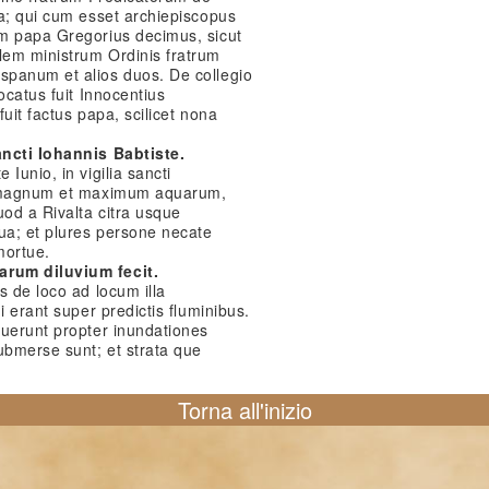
ia; qui cum esset archiepiscopus
m papa Gregorius decimus, sicut
lem ministrum Ordinis fratrum
spanum et alios duos. De collegio
ocatus fuit Innocentius
uit factus papa, scilicet nona
ancti Iohannis Babtiste.
Iunio, in vigilia sancti
m magnum et maximum aquarum,
uod a Rivalta citra usque
ua; et plures persone necate
mortue.
rum diluvium fecit.
s de loco ad locum illa
i erant super predictis fluminibus.
fuerunt propter inundationes
ubmerse sunt; et strata que
Torna all'inizio