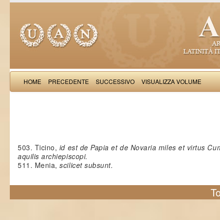
HOME
PRECEDENTE
SUCCESSIVO
VISUALIZZA VOLUME
Stephanardus de Vicomercato: Li
503. Ticino,
id est de Papia et de Novaria miles et virtus C
aquilis archiepiscopi.
511. Menia,
scilicet subsunt.
To