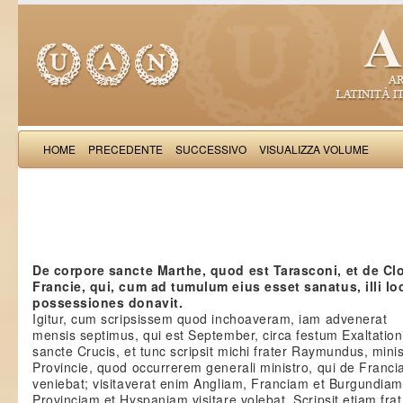
HOME
PRECEDENTE
SUCCESSIVO
VISUALIZZA VOLUME
Salimb
De corpore sancte Marthe, quod est Tarasconi, et de C
Francie, qui, cum ad tumulum eius esset sanatus, illi l
possessiones donavit.
Igitur, cum scripsissem quod inchoaveram, iam advenerat
mensis septimus, qui est September, circa festum Exaltation
sancte Crucis, et tunc scripsit michi frater Raymundus, minis
Provincie, quod occurrerem generali ministro, qui de Franci
veniebat; visitaverat enim Angliam, Franciam et Burgundiam
Provinciam et Hyspaniam visitare volebat. Scripsit etiam frat