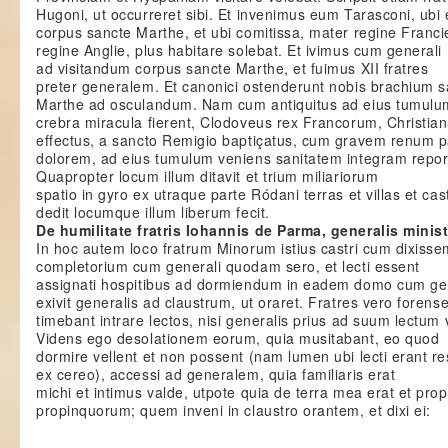
Hugoni, ut occurreret sibi. Et invenimus eum Tarasconi, ubi 
corpus sancte Marthe, et ubi comitissa, mater regine Franci
regine Anglie, plus habitare solebat. Et ivimus cum generali 
ad visitandum corpus sancte Marthe, et fuimus XII fratres
preter generalem. Et canonici ostenderunt nobis brachium 
Marthe ad osculandum. Nam cum antiquitus ad eius tumulu
crebra miracula fierent, Clodoveus rex Francorum, Christia
effectus, a sancto Remigio baptiçatus, cum gravem renum p
dolorem, ad eius tumulum veniens sanitatem integram report
Quapropter locum illum ditavit et trium miliariorum
spatio in gyro ex utraque parte Ródani terras et villas et cas
dedit locumque illum liberum fecit.
De humilitate fratris Iohannis de Parma, generalis minist
In hoc autem loco fratrum Minorum istius castri cum dixiss
completorium cum generali quodam sero, et lecti essent
assignati hospitibus ad dormiendum in eadem domo cum gen
exivit generalis ad claustrum, ut oraret. Fratres vero forens
timebant intrare lectos, nisi generalis prius ad suum lectum 
Videns ego desolationem eorum, quia musitabant, eo quod
dormire vellent et non possent (nam lumen ubi lecti erant r
ex cereo), accessi ad generalem, quia familiaris erat
michi et intimus valde, utpote quia de terra mea erat et pro
propinquorum; quem inveni in claustro orantem, et dixi ei: