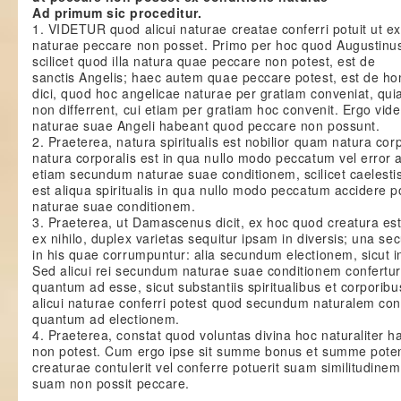
Ad primum sic proceditur.
1. VIDETUR quod alicui naturae creatae conferri potuit ut e
naturae peccare non posset. Primo per hoc quod Augustinus di
scilicet quod illa natura quae peccare non potest, est de
sanctis Angelis; haec autem quae peccare potest, est de ho
dici, quod hoc angelicae naturae per gratiam conveniat, qui
non differrent, cui etiam per gratiam hoc convenit. Ergo vid
naturae suae Angeli habeant quod peccare non possunt.
2. Praeterea, natura spiritualis est nobilior quam natura cor
natura corporalis est in qua nullo modo peccatum vel error a
etiam secundum naturae suae conditionem, scilicet caelestis
est aliqua spiritualis in qua nullo modo peccatum accidere
naturae suae conditionem.
3. Praeterea, ut Damascenus dicit, ex hoc quod creatura es
ex nihilo, duplex varietas sequitur ipsam in diversis; una s
in his quae corrumpuntur: alia secundum electionem, sicut i
Sed alicui rei secundum naturae suae conditionem confertur ut
quantum ad esse, sicut substantiis spiritualibus et corporibu
alicui naturae conferri potest quod secundum naturalem condi
quantum ad electionem.
4. Praeterea, constat quod voluntas divina hoc naturaliter 
non potest. Cum ergo ipse sit summe bonus et summe potens
creaturae contulerit vel conferre potuerit suam similitudine
suam non possit peccare.