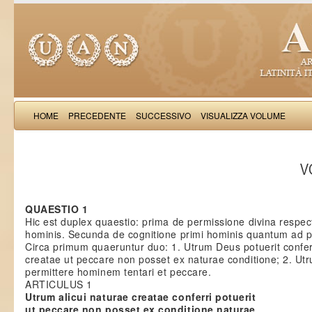
HOME
PRECEDENTE
SUCCESSIVO
VISUALIZZA VOLUME
Thomas Aquinas: Scr
VO
QUAESTIO 1
Hic est duplex quaestio: prima de permissione divina respec
hominis. Secunda de cognitione primi hominis quantum ad 
Circa primum quaeruntur duo: 1. Utrum Deus potuerit confer
creatae ut peccare non posset ex naturae conditione; 2. Ut
permittere hominem tentari et peccare.
ARTICULUS 1
Utrum alicui naturae creatae conferri potuerit
ut peccare non posset ex conditione naturae