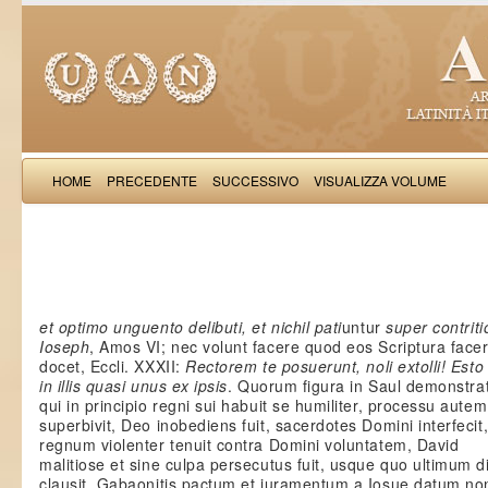
HOME
PRECEDENTE
SUCCESSIVO
VISUALIZZA VOLUME
Salimb
et optimo unguento delibuti, et nichil pati
untur
super contrit
Ioseph
, Amos VI; nec volunt facere quod eos Scriptura face
docet, Eccli. XXXII:
Rectorem te posuerunt, noli extolli! Esto
in illis quasi unus ex ipsis
. Quorum figura in Saul demonstrat
qui in principio regni sui habuit se humiliter, processu aute
superbivit, Deo inobediens fuit, sacerdotes Domini interfecit
regnum violenter tenuit contra Domini voluntatem, David
malitiose et sine culpa persecutus fuit, usque quo ultimum 
clausit, Gabaonitis pactum et iuramentum a Iosue datum no