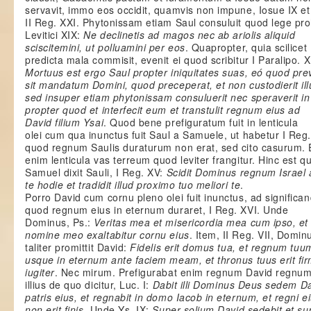
servavit, immo eos occidit, quamvis non impune, Iosue IX et
II Reg. XXI. Phytonissam etiam Saul consuluit quod lege pro
Levitici XIX:
Ne declinetis ad magos nec ab ariolis aliquid
sciscitemini, ut polluamini per eos
. Quapropter, quia scilicet
predicta mala commisit, evenit ei quod scribitur I Paralipo. X
Mortuus est ergo Saul propter iniquitates suas, eó quod pre
sit mandatum Domini, quod preceperat, et non custodierit ill
sed insuper etiam phytonissam consuluerit nec speraverit i
propter quod et interfecit eum et transtulit regnum eius ad
David filium Ysai
. Quod bene prefiguratum fuit in lenticula
olei cum qua inunctus fuit Saul a Samuele, ut habetur I Reg.
quod regnum Saulis duraturum non erat, sed cito casurum. 
enim lenticula vas terreum quod leviter frangitur. Hinc est q
Samuel dixit Sauli, I Reg. XV:
Scidit Dominus regnum Israel 
te hodie et tradidit illud proximo tuo meliori te
.
Porro David cum cornu pleno olei fuit inunctus, ad signific
quod regnum eius in eternum duraret, I Reg. XVI. Unde
Dominus, Ps.:
Veritas mea et misericordia mea cum ipso, et 
nomine meo exaltabitur cornu eius
. Item, II Reg. VII, Domin
taliter promittit David:
Fidelis erit domus tua, et regnum tuu
usque in eternum ante faciem meam, et thronus tuus erit fi
iugiter
. Nec mirum. Prefigurabat enim regnum David regnu
illius de quo dicitur, Luc. I:
Dabit illi Dominus Deus sedem D
patris eius, et regnabit in domo Iacob in eternum, et regni e
non erit finis
. Unde Ys. IX:
Super solium David sedebit et su