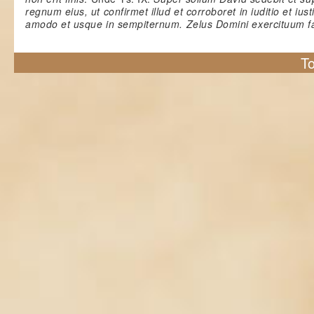
regnum eius, ut confirmet illud et corroboret in iuditio et iusti
amodo et usque in sempiternum. Zelus Domini exercituum fa
To