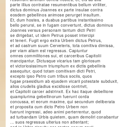
parte illius contratae resumentibus bellum viriliter,
dictus dominus Joannes ex parte insulae contra
eosdem gebellinos animose perurget insultum.
Et, dum hostes, a duabus partibus instantissimo
bello perursi, se in fugam convertunt, dictus dominus
Joannes versus personam tantum dicti Petri
se dirigebat, ut idem Petrus posset intercipi
et teneri. Fugit ergo extra Urbem dictus Petrus,
et ad castrum suum Cerveteris, tota comitiva dimissa,
per viam aliam est regressus. Capiuntur
omnes commilitones sui, et carceribus Capitolii
mancipantur. Dictusque vicarius tam gloriosum
et victoriosissimum triumphum ex dictis gebellinis
assequitur, quod totam comitivam dicti Petri,
excepto ipso Petro cum tribus sociis, quos
fugae praesidium ab ejusdem vicarii potestate subduxit,
alios crudelis gladius excidiose contrivit,
et Capitolii carcer adstrinxit. Ex hac itaque debellione
quamplurima gebellinorum fuerunt corda
concussa, et eorum maxime, qui secundum deliberata
et proposita cum dicto Petro Urbem non
fuerunt ingressi, adeo animi perterrentur, quod
ad turbandam Urbis quietem, quam demoliri conabantur
... suos regressus ulterius non attentant;