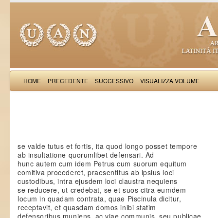
HOME
PRECEDENTE
SUCCESSIVO
VISUALIZZA VOLUME
Saba Malasp
se valde tutus et fortis, ita quod longo posset tempore
ab insultatione quorumlibet defensari. Ad
hunc autem cum idem Petrus cum suorum equitum
comitiva procederet, praesentitus ab ipsius loci
custodibus, intra ejusdem loci claustra nequiens
se reducere, ut credebat, se et suos citra eumdem
locum in quadam contrata, quae Piscinula dicitur,
receptavit, et quasdam domos inibi statim
defensoribus muniens, ac viae communis, seu publicae,