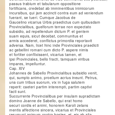
passus trabium et tabularum oppositione
fortificans, credebat ab imminentibus inimicorum
incursibus, qui jam accincti contra eum ad veniendum
fuerant, se tueri. Cumque Jacobus de
Gaucelino vicarius Urbis praedictus cum quibusdam
Provincialibus, guelforum terrae non expectato
subsidio, ad repellendum dictum P. et gentem
suam equis, sicut decebat, communitus et
armis accederet, conflictus primordia reportavit
adversa. Nam, licet hinc inde Provinciales praedicti
ac gebellini romani cum dicto P. aspere nimis
et fortiter conflixissent, vicarius tamen, et
ipsi Provinciales, bello fracti, tamquam viribus
impares, impelluntur.
Cap. XIV
Johannes de Sabello Provincialibus subsidio venit,
qui, sumpto animo, proelium acrius ineunt. Petrus,
una cum tribus suorum, vix in fuga salutem
reperit: caeteri partim interempti, partim captivi
facti sunt.
Succurrente Provincialibus per insulam supradictam
domino Joanne de Sabello, qui erat homo
securi cordis et animi, honorem Karoli zelans
mentis affectione sincera, vicarius et Provinciales
resumunt animum contra hostes, et, eis ab alia