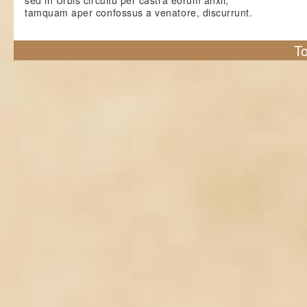
sed in Urbis circuitu per castra eorum anxii,
tamquam aper confossus a venatore, discurrunt.
To