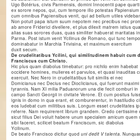
Ugo Botérius, civis Parmensis, domini Innocentii pape quarti
ex sorore nepos, qui, cum tempore illo potestas Papiensium
cum omnibus Papiensibus venit, qui ad bellum utiles videban
Non potuit papa istum suum nepotem nec precibus nec prom
ab amore Friderici divellere, et plus dilexit matrem istius q
alias suas sorores duas, quas similiter habuerat maritatas i
Parma. Post istum venit Ycilinus de Romano, qui tunc tempo
dominabatur in Marchia Trivisina, et maximum exercitum
duxit secum.
De crudelitatibus Ycilini, qui similitudinem habuit cum 
Franciscus cum Christo.
Hic plus quam diabolus timebatur: pro nichilo enim habebat
occidere homines, mulieres et parvulos, et quasi inauditas c
exercuit. Nec Nero in crudelitatibus fuit similis ei nec
Domicianus nec Decius nec Dioclicianus, qui fuerunt maximi
tyrannis. Nam XI milia Paduanorum una die fecit comburi in
campo Sancti Georgii in civitate Verone. Et cum positus fuis
ignis in domo in qua erant, et comburerentur, in hastiludio c
eos ludebat cum militibus suis. Longum esset crudelitates ip
referre. Nam requirerent librum grandem. Credo certissime
sicut filius Dei voluit habere unum specialem amicum quem 
sibi faceret, scilicet beatum Franciscum, sic diabolus
Ycilinum.
De beato Francisco dicitur quod
uni dedit V talenta
. Nunqu