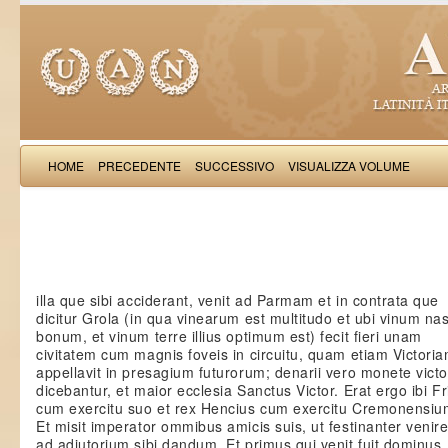
HOME
PRECEDENTE
SUCCESSIVO
VISUALIZZA VOLUME
Salimb
illa que sibi acciderant, venit ad Parmam et in contrata que
dicitur Grola (in qua vinearum est multitudo et ubi vinum nas
bonum, et vinum terre illius optimum est) fecit fieri unam
civitatem cum magnis foveis in circuitu, quam etiam Victori
appellavit in presagium futurorum; denarii vero monete victo
dicebantur, et maior ecclesia Sanctus Victor. Erat ergo ibi Fr
cum exercitu suo et rex Hencius cum exercitu Cremonensiu
Et misit imperator ommibus amicis suis, ut festinanter venir
ad adiutorium sibi dandum. Et primus qui venit fuit dominus