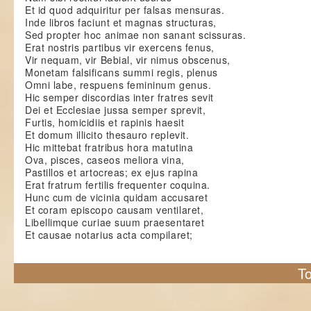
Et id quod adquiritur per falsas mensuras.
Inde libros faciunt et magnas structuras,
Sed propter hoc animae non sanant scissuras.
Erat nostris partibus vir exercens fenus,
Vir nequam, vir Bebial, vir nimus obscenus,
Monetam falsificans summi regis, plenus
Omni labe, respuens femininum genus.
Hic semper discordias inter fratres sevit
Dei et Ecclesiae jussa semper sprevit,
Furtis, homicidiis et rapinis haesit
Et domum illicito thesauro replevit.
Hic mittebat fratribus hora matutina
Ova, pisces, caseos meliora vina,
Pastillos et artocreas; ex ejus rapina
Erat fratrum fertilis frequenter coquina.
Hunc cum de vicinia quidam accusaret
Et coram episcopo causam ventilaret,
Libellimque curiae suum praesentaret
Et causae notarius acta compilaret;
To