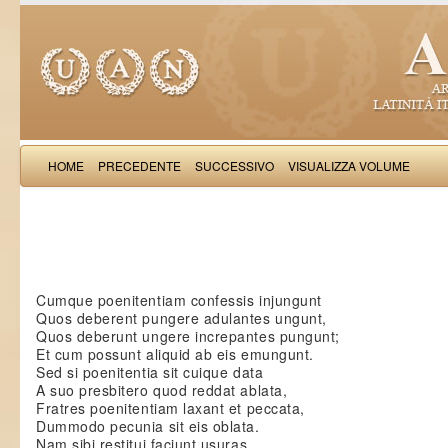
HOME
PRECEDENTE
SUCCESSIVO
VISUALIZZA VOLUME
Petrus de Vinea: Epis
Cumque poenitentiam confessis injungunt
Quos deberent pungere adulantes ungunt,
Quos deberunt ungere increpantes pungunt;
Et cum possunt aliquid ab eis emungunt.
Sed si poenitentia sit cuique data
A suo presbitero quod reddat ablata,
Fratres poenitentiam laxant et peccata,
Dummodo pecunia sit eis oblata.
Nam sibi restitui faciunt usuras