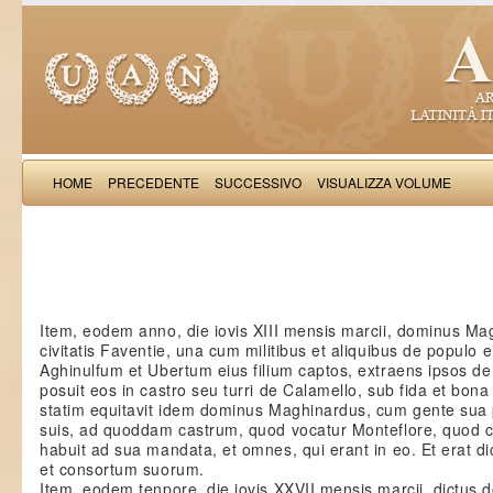
HOME
PRECEDENTE
SUCCESSIVO
VISUALIZZA VOLUME
Petri 
Item, eodem anno, die iovis XIII mensis marcii, dominus M
civitatis Faventie, una cum militibus et aliquibus de populo 
Aghinulfum et Ubertum eius filium captos, extraens ipsos de 
posuit eos in castro seu turri de Calamello, sub fida et bona
statim equitavit idem dominus Maghinardus, cum gente sua pr
suis, ad quoddam castrum, quod vocatur Monteflore, quod ca
habuit ad sua mandata, et omnes, qui erant in eo. Et erat 
et consortum suorum.
Item, eodem tenpore, die iovis XXVII mensis marcii, dictu