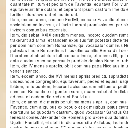
quantitate militum et peditum de Faventia, equitavit Forlivi
equitaverunt Imeldolam, et ceperunt ipsum castrum Imeldol
fortiter inforciaverunt et munierunt.
Item, eodem anno, comune Forlivii, comune Faventie et c
societatem ad invicem, et facte fuerunt promissiones, per si
invicem comunibus expensis.
Item, die sabati XXIX eiusdem mensis, incepto quodam rumo
traxerunt ad arma, et tandem expulsus fuit potestas dicte terr
per dominum comitem Romaniole, qui vocabatur dominus Nuce
potestas Imole Bernardinus filius olim comitis Bernardini de
liberatum et absolutum fuit comune Imole, et omnes illi, qui 
data quadam summa peccunie predicto domino Nuce, et rebus
Item, die IV mensis aprelis, obiit dominus papa Nicolaus in u
veneris sancto.
Item, eodem anno, die XVI mensis aprilis predicti, supradi
undecunque congregato, equitaverunt, pedes et eques, usqu
ibidem, ante pontem, fecerunt acies suorum militum et ped
comitem Romaniole et gentem suam, quam habebat in dicta civ
ad eos, et eadem die redierunt Forlivium.
Item, eo anno, die martis penultima mensis aprilis, dominu
Faventie, cum aliquibus ex populo et ex militibus ipsius civit
exercitum ad quoddam castrum, quod vocabatur Sanctus Cas
tenebat comes Alexander de Romena pro uxore sua domina K
Ugolini Fantullini; et stetit in dicto exercitu V diebus, iacta
castro, in quo erant bene CC persone inter mares et feminas