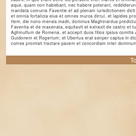
aque, quam non habebant, nec habere poterant, reddiderunt
mandata comunis Faventie et ad plenam iurisdictionem dicti
et omnia fortalicia eius et omnes muros dirrui, et lapides pro
Item, die nono mensis madii, dominus Maghinardus predictus
Faventia et de maxenata, equitavit et extraxit de castro et
Aghinulfum de Romena, et accepit duos filios ipsius comitis A
Guidonem et Rogerium; et Ubertus erat senper captus in dict
comes promisit tractare pacem et concordiam inter dominu
To