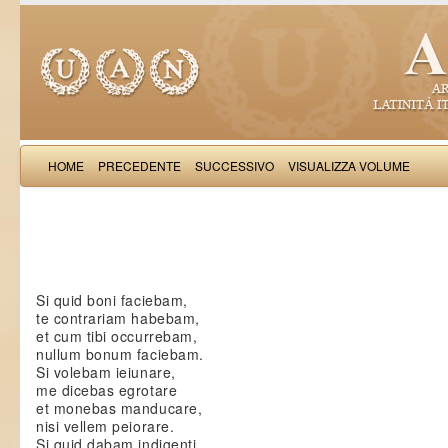
HOME
PRECEDENTE
SUCCESSIVO
VISUALIZZA VOLUME
Salimb
Si quid boni faciebam,
te contrariam habebam,
et cum tibi occurrebam,
nullum bonum faciebam.
Si volebam ieiunare,
me dicebas egrotare
et monebas manducare,
nisi vellem peiorare.
Si quid dabam indigenti,