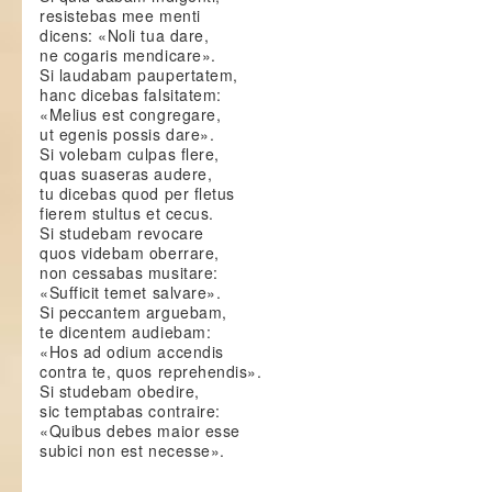
resistebas mee menti
dicens: «Noli tua dare,
ne cogaris mendicare».
Si laudabam paupertatem,
hanc dicebas falsitatem:
«Melius est congregare,
ut egenis possis dare».
Si volebam culpas flere,
quas suaseras audere,
tu dicebas quod per fletus
fierem stultus et cecus.
Si studebam revocare
quos videbam oberrare,
non cessabas musitare:
«Sufficit temet salvare».
Si peccantem arguebam,
te dicentem audiebam:
«Hos ad odium accendis
contra te, quos reprehendis».
Si studebam obedire,
sic temptabas contraire:
«Quibus debes maior esse
subici non est necesse».