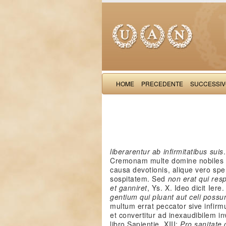
HOME
PRECEDENTE
SUCCESSI
liberarentur ab infirmitatibus suis
Cremonam multe domine nobiles cu
causa devotionis, alique vero sp
sospitatem. Sed
non erat qui re
et ganniret
, Ys. X. Ideo dicit Iere.
gentium qui pluant aut celi poss
multum errat peccator sive infirmu
et convertitur ad inexaudibilem in
libro Sapientie, XIII:
Pro sanitate