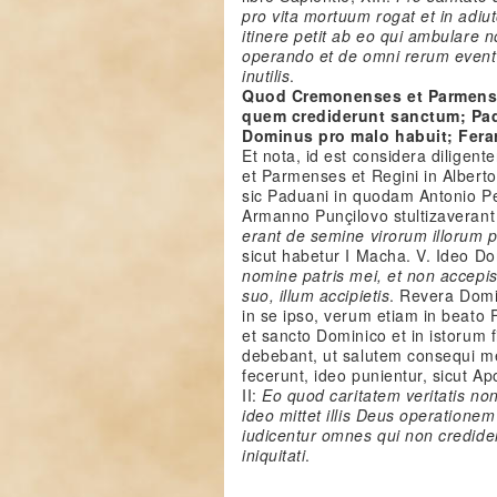
pro vita mortuum rogat et in adiut
itinere petit ab eo qui ambulare 
operando et de omni rerum eventu
inutilis
.
Quod Cremonenses et Parmenses 
quem crediderunt sanctum; Pad
Dominus pro malo habuit; Fera
Et nota, id est considera diligen
et Parmenses et Regini in Alberto
sic Paduani in quodam Antonio P
Armanno Punçilovo stultizaverant
erant de semine virorum illorum pe
sicut habetur I Macha. V. Ideo Dom
nomine patris mei, et non accepis
suo, illum accipietis
. Revera Domi
in se ipso, verum etiam in beato 
et sancto Dominico et in istorum f
debebant, ut salutem consequi m
fecerunt, ideo punientur, sicut Apo
II:
Eo quod caritatem veritatis non
ideo mittet illis Deus operationem
iudicentur omnes qui non credider
iniquitati
.