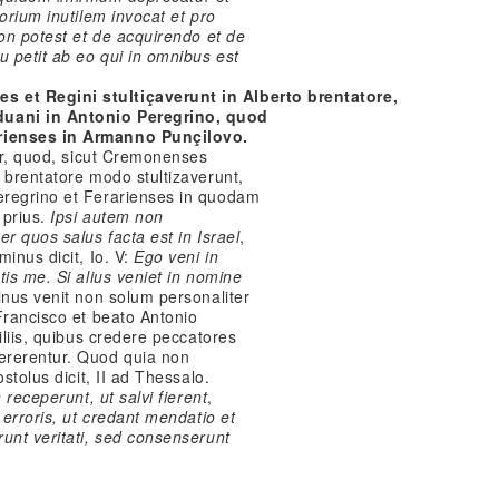
orium inutilem invocat et pro
non potest et de acquirendo et de
 petit ab eo qui in omnibus est
et Regini stultiçaverunt in Alberto brentatore,
uani in Antonio Peregrino, quod
rienses in Armanno Punçilovo.
ter, quod, sicut Cremonenses
 brentatore modo stultizaverunt,
eregrino et Ferarienses in quodam
 prius.
Ipsi
autem non
r quos salus facta est in Israel
,
inus dicit, Io. V:
Ego veni in
tis me. Si alius veniet in nomine
nus venit non solum personaliter
Francisco et beato Antonio
iliis, quibus credere peccatores
ererentur. Quod quia non
stolus dicit, II ad Thessalo.
 receperunt, ut salvi fierent
,
 erroris, ut credant mendatio et
unt veritati, sed consenserunt