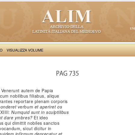
UN
VO
VISUALIZZA VOLUME
Salimbene de Adam: Cronica
PAG 735
. Venerunt autem de Papia
m nobilibus filiabus, alique
erantes reportare plenam corporis
sponderet
verbum
et aperiret os
 XIIII:
Numquid sunt in sculptilibus
unt dare ymbres?
Et ideo
s qui dimittit nobiles sanctos
vocandum, sicut dicitur in
 quidem infirmum deprecatur et