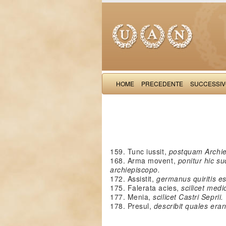
HOME
PRECEDENTE
SUCCESSI
159. Tunc iussit,
postquam Archiep
168. Arma movent,
ponitur hic 
archiepiscopo.
172. Assistit,
germanus quiritis e
175. Falerata acies,
scilicet medi
177. Menia,
scilicet Castri Seprii.
178. Presul,
describit quales era