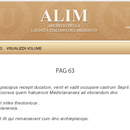
UN
VO
VISUALIZZA VOLUME
Stephanardus de Vicomercato: Liber de gestis in civitate Mediolani (commentum
PAG 63
iscopus recepit ducatum, venit et vadit occupare castrum Seprii
succursus quem habuerunt Mediolananses ad obviandum dno
st miles theotonicus
.
olanensis.
nt illi qui remanserant cum dno archiepiscopo.