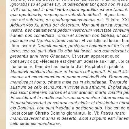
ignorabas tu et patres tui, ut ostenderet tibi quod non in so
vivit homo, sed in omni verbo quod egreditur ex ore Domini
quo operiebaris, nequaquam vetustate defecit, et pes tuus
non est subtritus; en quadragesimus annus est
. Et infra, XX
Adduxit vos XL annis per desertum. Non sunt attrita vestime
vestra, nec caltiamenta pedum vestrorum vetustate consump
Panem non comedistis, vinum et siceram non bibistis, ut scir
quia ipse est Dominus Deus vester
. Et venistis ad locum hu
Item Iosue V:
Defecit manna, postquam comederunt de fruct
terre, nec usi sunt ultra illo cibo filii Israel, sed comederunt 
presentis anni terre Chanaam
. Ut verum appareat quod
consuevit dici: «Necesse est divinum adesse auxilium, ubi c
humanum». Item de hac materia dixit Propheta in psalmo:
Mandavit nubibus desuper et ianuas celi aperuit. Et pluit illis
manna ad manducandum et panem celi dedit eis. Panem a
manducavit homo, cibaria misit eis in abundantia. Transtulit
austrum de celo et induxit in virtute sua affricum. Et pluit su
eos sicut pulverem carnes et sicut arenam maris volatilia p
Et ceciderunt in medio castrorum eorum circa tabernacula 
Et manducaverunt et saturati sunt nimis; et desiderium eorum
eis Dominus, non sunt fraudati a desiderio suo
. Hoc est de 
Iudei coram Christo Domino gloriantur, Io. VI:
Patres nostri
manducaverunt manna in deserto, sicut scriptum est: Pane
celo dedit eis manducare
.