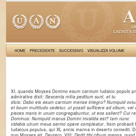
HOME
PRECEDENTE
SUCCESSIVO
VISUALIZZA VOLUME
Salimb
XI, quando Moyses Domino esum carnium Iudaico populo pr
admirative dixit:
Sexcenta milia peditum sunt, et tu
dicis: Dabo eis esum carnium mense integro? Numquid ovi
et boum multitudo cedetur, ut possit sufficere ad cibum, ve
pisces maris in unum congregabuntur, ut eos salient? Cui r
Dominus: Numquid manus Domini invalida est? Iam nunc
videbis utrum meus sermo opere compleatur
. Item probavit
Iudaicus populus, qui XL annis manna in deserto comedit. 
quo Moyses ait, Deutero. VIII:
Dedit tibi cibum manna, quod