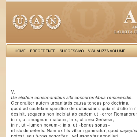
HOME
PRECEDENTE
SUCCESSIVO
VISUALIZZA VOLUME
Guido
V.
De eisdem consonantibus sibi concurrentibus removendis.
Generaliter autem urbanitatis causa teneas pro doctrina,
quod ad cautelam specifico de quibusdam: quia si dictio in r
desinit, sequens non incipiat ab eadem ut «error Romanoru
in m, ut «magnum malum»; in x, ut «rex Xerses»;
in n, ut «lumen novum»; in s, ut «bonus sonus»,
et sic de ceteris. Nam ex his vitium generatur, quod
caçepha
potest, seu
turpis sonoritas
, vel
asperitas
appellari.