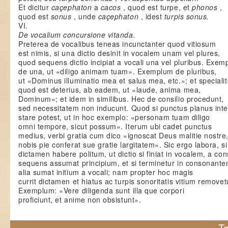
Et dicitur
caçephaton
a
cacos
, quod est turpe, et
phonos
,
quod est
sonus
, unde
caçephaton
, idest
turpis sonus.
VI.
De vocalium concursione vitanda.
Preterea de vocalibus teneas incunctanter quod vitiosum
est nimis, si una dictio desinit in vocalem unam vel plures,
quod sequens dictio incipiat a vocali una vel pluribus. Exe
de una, ut «diligo animam tuam». Exemplum de pluribus,
ut «Dominus illuminatio mea et salus mea, etc.»; et specialit
quod est deterius, ab eadem, ut «laude, anima mea,
Dominum»; et idem in similibus. Hec de consilio procedunt,
sed necessitatem non inducunt. Quod si punctus planus inte
stare potest, ut in hoc exemplo: «personam tuam diligo
omni tempore, sicut possum». Iterum ubi cadet punctus
medius, verbi gratia cum dico «ignoscat Deus malitie nostre,
nobis pie conferat sue gratie largitatem». Sic ergo labora, si
dictamen habere politum, ut dictio si finiat in vocalem, a co
sequens assumat principium, et si terminetur in consonante
alia sumat initium a vocali; nam propter hoc magis
currit dictamen et hiatus ac turpis sonoritatis vitium removet
Exemplum: «Vere diligenda sunt illa que corpori
proficiunt, et anime non obsistunt».
To