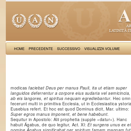
HOME
PRECEDENTE
SUCCESSIVO
VISUALIZZA VOLUME
Salimb
modicas
faciebat Deus per manus Pauli, ita ut etiam super
languidos deferrentur a corpore eius sudaria vel semicincia
ab eis langores, et spiritus nequam egrediebantur
. Hec omn
fecerunt multi in primitiva Ecclesia, ut in Ecclesiastica ystori
Eusebius refert. Et hoc est quod Dominus dicit, Mar. ultimo:
Super egros manus imponent, et bene habebunt
.
Sequitur in Apostolo: Alii prophetia (supple «datur»). Hanc
habuit Ágabus, de quo legitur, Act. XI:
Et surgens unus ex ei
nomine Ágabus significabat per spiritum famem magnam fu