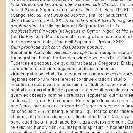
in universo orbe terrarum, que facta est sub Claudio
. Hanc 
habuit Symon Niger, de quo habetur Act. XIII. Hanc filie Phili
evangeliste,
qui erat unus de septem
, similiter habuerunt,
de quibus dicitur, Act. XXI:
Huic autem erant filie IIII, virgine
prophetantes
. In istis impleta est Scriptura Ioelis II:
Et
prophetabunt filii vestri
(ut Ágabus et Symon Niger)
et filie 
(ut filie Phylippi). Multi etiam alii hanc gratiam habuerunt, et
fuit necessaria, quia, sicut dicit Sapiens in Prover. XXIX:
Cum prophetia defecerit, dissipabitur populus
.
Sequitur in Apostolo:
Alii discretio spirituum
(supple: «datur»
Hanc gratiam habuit Fortunatus, vir vite venerabilis, civitatis
Tudertine episcopus, de quo narrat beatus Gregorius, Dial
libro primo, quod «in effugandis spiritibus immense
virtutis gratia pollebat, ita ut non nunquam ab obsessis corp
legiones demonum repelleret et continue orationis studio
intentus obiectas contra se eorum multitudines superaret». 
post aliqua narratur ibi de quodam qui recepit hospitio de
quem ex obsesso homine Fortunatus expulerat, qui filium ei
suffocavit in igne. Et cum querit Petrus qua de causa permis
hoc Deus, inter alia que respondet Gregorius breviter et final
ita concludit: «'Sunt namque nonnulli qui idcirco bona facer
student, ut gratiam aliene operationis obnubilent. Nec pascu
bono quod faciunt, sed laude boni, qua ceteros premunt. Q
re existimo hunc virum, qui malignum spiritum in hospitalitat
suscepit, ostentationi potius intendisse quam operi, ut melio