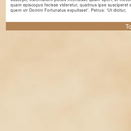
quam episcopus fecisse videretur, quatinus ipse susciperet
quem vir Domini Fortunatus expulisset'. Petrus: 'Ut dicitur,
To