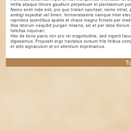
letitia absque timore gaudium perpetuum et plenissimum pos
Nemo enim inde exit, pro quo tristari oporteat; nemo intrat,
ambigi expediat vel timeri. Immensissimis namque inter elec
reprobos iacentibus spatiis et chaos magno firmato per med
illos istorum nequibit purgari miseria, sic et per istos illorum
felicitas inquinari.
Hec de bono pacis non pro rei magnitudine, sed ingenii facu
digessimus. Propositi ergo tractatus cursum hiis finibus co
et stilo signaculum et ori silentium imprimamus.
To