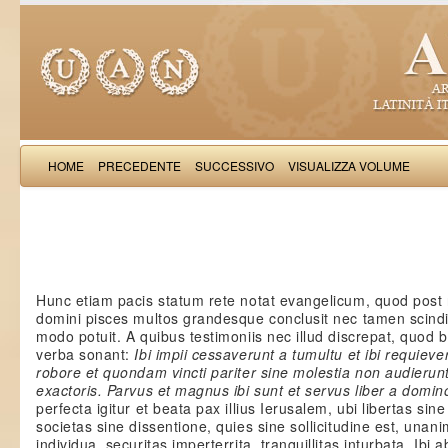
HOME
PRECEDENTE
SUCCESSIVO
VISUALIZZA VOLUME
Rufinus S
Hunc etiam pacis statum rete notat evangelicum, quod post
domini pisces multos grandesque conclusit nec tamen scindi
modo potuit. A quibus testimoniis nec illud discrepat, quod b
verba sonant:
Ibi impii cessaverunt a tumultu et ibi requieve
robore et quondam vincti pariter sine molestia non audieru
exactoris. Parvus et magnus ibi sunt et servus liber a domin
perfecta igitur et beata pax illius Ierusalem, ubi libertas sin
societas sine dissentione, quies sine sollicitudine est, unanimi
individua, securitas imperterrita, tranquillitas inturbata. Ibi