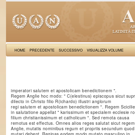
HOME
PRECEDENTE
SUCCESSIVO
VISUALIZZA VOLUME
Boncompagnus de
imperatori salutem et apostolicam benedictionem ".
Regem Anglie hoc modo: " C(elestinus) episcopus sicut sup
dilecto in Christo filio R(ichardo) illustri anglorum
regi salutem et apostolicam benedictionem ". Regem Scicili
in salutatione appellat " karissimum et specialem ecclesie 
filium christianissimum et catholicum ". Sed remota causa
remotus est effectus. Omnes alios reges salutat sicut regem
Anglie, mutatis nominibus regum et propriis secundum quod
mutari debent. Reginas eodem modo mutato masculino in