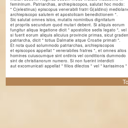
femininum. Patriarchas, archiepiscopos, salutat hoc modo:
" C(elestinus) episcopus venerabili fratri G(aldino) mediolan
archiepiscopo salutem et apostolicam benedictionem ".
Sic salutat omnes istos, mutatis nominibus dignitatum
et propriis secundum quod mutari debent. Si aliquis eorum
fungitur aliqua legatione dicit " apostolice sedis legato ", vel
si fuerit eorum aliquis alicuius provincie primas, sicut grade
patriarcha, dicit " totius Dalmatie atque Croatie primati ".
Et nota quod solummodo patriarchas, archiepiscopos
et episcopos appellat " venerabiles fratres ", et omnes alios
homines cuiuscumque sint ordinis vel conditionis dummodo
sint de christianorum numero. Si non fuerint interdicti
aut excomunicati appellat " filios dilectos " vel " karissimos "
To