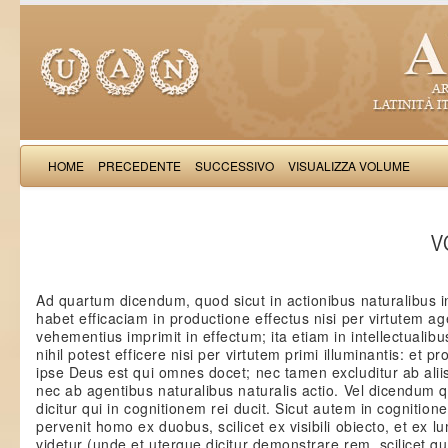
HOME
PRECEDENTE
SUCCESSIVO
VISUALIZZA VOLUME
Thomas Aquinas: Scr
VO
Ad quartum dicendum, quod sicut in actionibus naturalibus 
habet efficaciam in productione effectus nisi per virtutem ag
vehementius imprimit in effectum; ita etiam in intellectualibus
nihil potest efficere nisi per virtutem primi illuminantis: et p
ipse Deus est qui omnes docet; nec tamen excluditur ab aliis 
nec ab agentibus naturalibus naturalis actio. Vel dicendum 
dicitur qui in cognitionem rei ducit. Sicut autem in cognition
pervenit homo ex duobus, scilicet ex visibili obiecto, et ex 
videtur (unde et uterque dicitur demonstrare rem, scilicet q