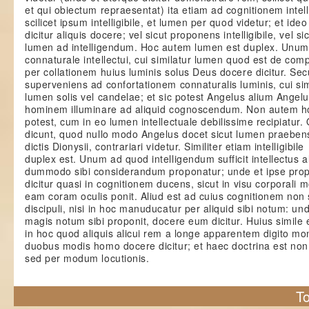
et qui obiectum repraesentat) ita etiam ad cognitionem inte
scilicet ipsum intelligibile, et lumen per quod videtur; et ideo
dicitur aliquis docere; vel sicut proponens intelligibile, vel s
lumen ad intelligendum. Hoc autem lumen est duplex. Unum 
connaturale intellectui, cui similatur lumen quod est de comp
per collationem huius luminis solus Deus docere dicitur. S
superveniens ad confortationem connaturalis luminis, cui simi
lumen solis vel candelae; et sic potest Angelus alium Angel
hominem illuminare ad aliquid cognoscendum. Non autem h
potest, cum in eo lumen intellectuale debilissime recipiatu
dicunt, quod nullo modo Angelus docet sicut lumen praeben
dictis Dionysii, contrariari videtur. Similiter etiam intelligibile
duplex est. Unum ad quod intelligendum sufficit intellectus a
dummodo sibi considerandum proponatur; unde et ipse pro
dicitur quasi in cognitionem ducens, sicut in visu corporali 
eam coram oculis ponit. Aliud est ad cuius cognitionem non su
discipuli, nisi in hoc manuducatur per aliquid sibi notum: un
magis notum sibi proponit, docere eum dicitur. Huius simile e
in hoc quod aliquis alicui rem a longe apparentem digito mon
duobus modis homo docere dicitur; et haec doctrina est non
sed per modum locutionis.
To