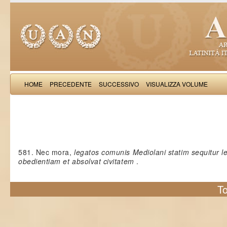
HOME
PRECEDENTE
SUCCESSIVO
VISUALIZZA VOLUME
Stephanardus de Vicomercato: Li
581. Nec mora,
legatos comunis Mediolani statim sequitur le
obedientiam et absolvat civitatem
.
To