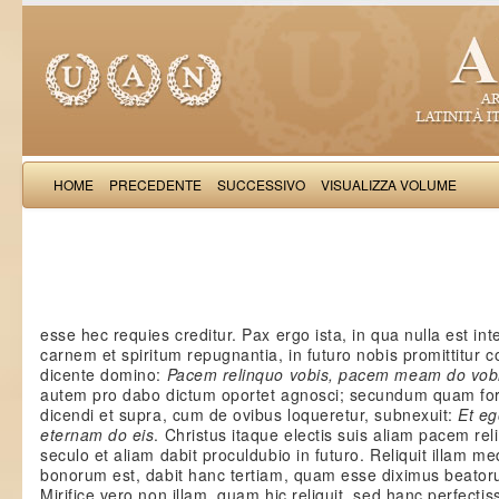
HOME
PRECEDENTE
SUCCESSIVO
VISUALIZZA VOLUME
Rufinus S
esse hec requies creditur. Pax ergo ista, in qua nulla est int
carnem et spiritum repugnantia, in futuro nobis promittitur
dicente domino:
Pacem relinquo vobis, pacem meam do vob
autem pro dabo dictum oportet agnosci; secundum quam f
dicendi et supra, cum de ovibus loqueretur, subnexuit:
Et eg
eternam do eis
. Christus itaque electis suis aliam pacem reli
seculo et aliam dabit proculdubio in futuro. Reliquit illam m
bonorum est, dabit hanc tertiam, quam esse diximus beator
Mirifice vero non illam, quam hic reliquit, sed hanc perfecti