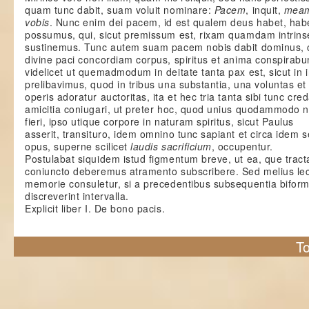
quam tunc dabit, suam voluit nominare:
Pacem
, inquit,
mea
vobis
. Nunc enim dei pacem, id est qualem deus habet, hab
possumus, qui, sicut premissum est, rixam quamdam intrin
sustinemus. Tunc autem suam pacem nobis dabit dominus, 
divine paci concordiam corpus, spiritus et anima conspirabu
videlicet ut quemadmodum in deitate tanta pax est, sicut in in
prelibavimus, quod in tribus una substantia, una voluntas et
operis adoratur auctoritas, ita et hec tria tanta sibi tunc cre
amicitia coniugari, ut preter hoc, quod unius quodammodo na
fieri, ipso utique corpore in naturam spiritus, sicut Paulus
asserit, transituro, idem omnino tunc sapiant et circa idem
opus, superne scilicet
laudis sacrificium
, occupentur.
Postulabat siquidem istud figmentum breve, ut ea, que trac
coniuncto deberemus atramento subscribere. Sed melius lec
memorie consuletur, si a precedentibus subsequentia biformi
discreverint intervalla.
Explicit liber I. De bono pacis.
To