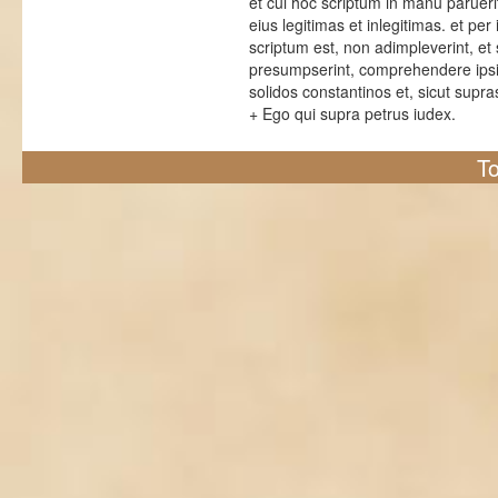
et cui hoc scriptum in manu parue
eius legitimas et inlegitimas. et pe
scriptum est, non adimpleverint, et
presumpserint, comprehendere ipsis 
solidos constantinos et, sicut supras
+ Ego qui supra petrus iudex.
To