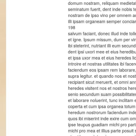
domum nostram, reliquam medietate
seminatum fuerit, dent inde nobis 
nostram de ipso vino per omnem ann
illi ipsam organeam semper conciar
198
salvum faciant, donec illud inde to
et igne. Ipsum missum, dum per vind
ibi steterint, nutriant illi eum se
dent ipsi uxori mee et eius heredi
et ipsa uxor mea et eius heredes 
introire et nostras utilitates ibi fac
faciendum eos ipsam rem laborare, 
supra legitur. et quando nos et nost
recipiant sicut meruerit, et omni anno
heredes visitent nos et nostros h
senio secundum suam possibilitatem
et laborare noluerint, tunc inclit
coperta et cum ipsa organea totum 
heredum nostrorum faciendum inde q
quos ibi miserint inde exire cum omn
ipse teupus guadiam michi pro part
michi pro mea et illius parte posuit