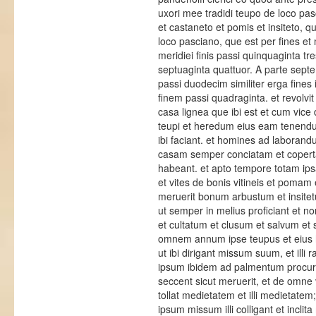
uxori mee tradidi teupo de loco pa
et castaneto et pomis et insiteto, q
loco pasciano, que est per fines e
meridiei finis passi quinquaginta tre
septuaginta quattuor. A parte septem
passi duodecim similiter erga fines 
finem passi quadraginta. et revolvi
casa lignea que ibi est et cum vice de
teupi et heredum eius eam tenendu
ibi faciant. et homines ad laboran
casam semper conciatam et coperta
habeant. et apto tempore totam ipsa
et vites de bonis vitineis et pomam e
meruerit bonum arbustum et insitetum
ut semper in melius proficiant et
et cultatum et clusum et salvum et
omnem annum ipse teupus et eius 
ut ibi dirigant missum suum, et illi
ipsum ibidem ad palmentum procuren
seccent sicut meruerit, et de omne 
tollat medietatem et illi medietate
ipsum missum illi colligant et inclit