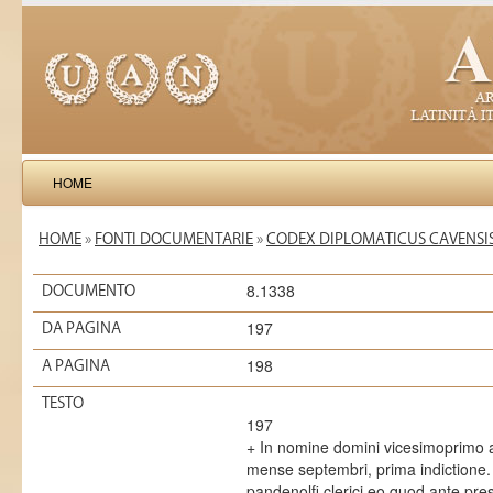
HOME
HOME
»
FONTI DOCUMENTARIE
»
CODEX DIPLOMATICUS CAVENSIS
8.1338
DOCUMENTO
197
DA PAGINA
198
A PAGINA
TESTO
197
+ In nomine domini vicesimoprimo an
mense septembri, prima indictione
pandenolfi clerici eo quod ante pres