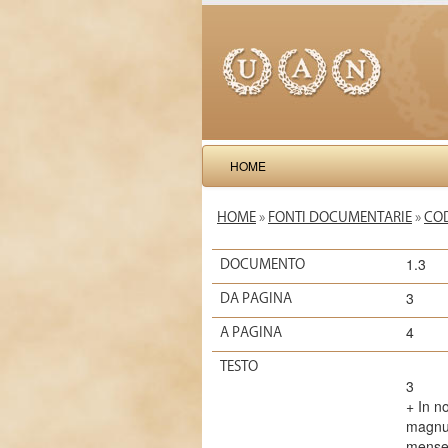
HOME
HOME
»
FONTI DOCUMENTARIE
»
COD
1.3
DOCUMENTO
3
DA PAGINA
4
A PAGINA
TESTO
3
+ In n
magnu 
mense 