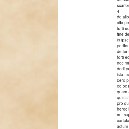
scario
4
de ali
alia pe
forti e
fine d
in ips
portio
de terr
forti e
nec mi
dedi p
ista m
bero p
ed oc 
quam a
quis s
pro qu
heredi
aut su
cartula
actum 