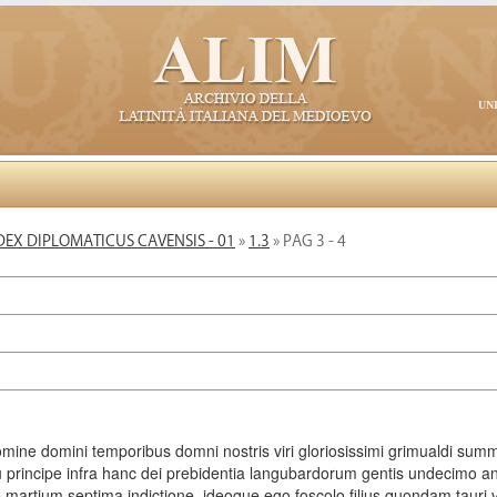
UN
EX DIPLOMATICUS CAVENSIS - 01
»
1.3
» PAG 3 - 4
omine domini temporibus domni nostris viri gloriosissimi grimualdi summi
principe infra hanc dei prebidentia langubardorum gentis undecimo a
martium septima indictione. ideoque ego foscolo filius quondam tauri vi