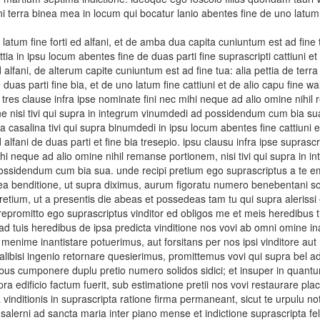
ni terra binea mea in locum qui bocatur lanio abentes fine de uno latum f
o latum fine forti ed alfani, et de amba dua capita cuniuntum est ad fine 
ttia in ipsu locum abentes fine de duas parti fine suprascripti cattiuni et
d alfani, de alterum capite cuniuntum est ad fine tua: alia pettia de terr
e duas parti fine bia, et de uno latum fine cattiuni et de alio capu fine 
e tres clause infra ipse nominate fini nec mihi neque ad alio omine nihil
ne nisi tivi qui supra in integrum vinumdedi ad possidendum cum bia sua 
a casalina tivi qui supra binumdedi in ipsu locum abentes fine cattiuni et
d alfani de duas parti et fine bia tresepio. ipsu clausu infra ipse suprascri
hi neque ad alio omine nihil remanse portionem, nisi tivi qui supra in 
ossidendum cum bia sua. unde recipi pretium ego suprascriptus a te 
ea benditione, ut supra diximus, aurum figoratu numero benebentani soli
retium, ut a presentis die abeas et possedeas tam tu qui supra alerissi 
repromitto ego suprascriptus vinditor ed obligos me et meis heredibus ti
d tuis heredibus de ipsa predicta vinditione nos vovi ab omni omine in
i menime inantistare potuerimus, aut forsitans per nos ipsi vinditore aut
alibisi ingenio retornare quesierimus, promittemus vovi qui supra bel ad
bus cumponere duplu pretio numero solidos sidici; et insuper in quant
pra edificio factum fuerit, sub estimatione pretii nos vovi restaurare pla
 vinditionis in suprascripta ratione firma permaneant, sicut te urpulu not
salerni ad sancta maria inter piano mense et indictione suprascripta fel