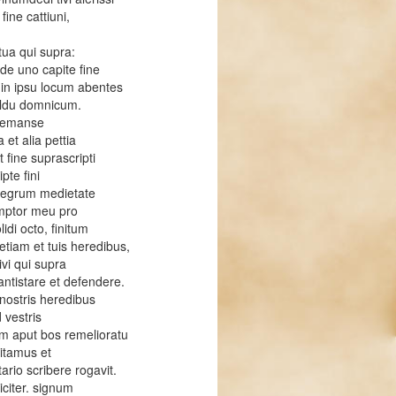
ine cattiuni,
tua qui supra:
 de uno capite fine
a in ipsu locum abentes
waldu domnicum.
 remanse
et alia pettia
 fine suprascripti
pte fini
integrum medietate
emptor meu pro
di octo, finitum
etiam et tuis heredibus,
vi qui supra
antistare et defendere.
 nostris heredibus
 vestris
um aput bos remelioratu
citamus et
ario scribere rogavit.
iciter. signum