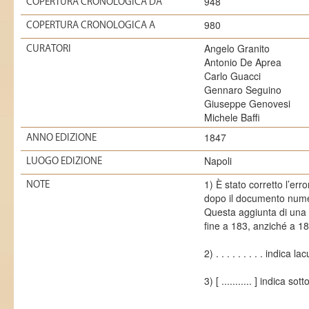
948
COPERTURA CRONOLOGICA DA
980
COPERTURA CRONOLOGICA A
Angelo Granito
CURATORI
Antonio De Aprea
Carlo Guacci
Gennaro Seguino
Giuseppe Genovesi
Michele Baffi
1847
ANNO EDIZIONE
Napoli
LUOGO EDIZIONE
1) È stato corretto l’er
NOTE
dopo il documento nume
Questa aggiunta di una 
fine a 183, anziché a 18
2) . . . . . . . . . indica la
3) [ ........... ] indica so