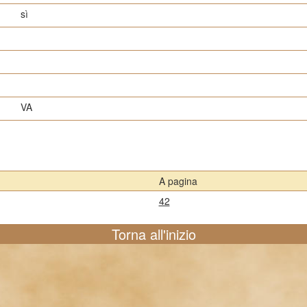
sì
VA
A pagina
42
Torna all'inizio