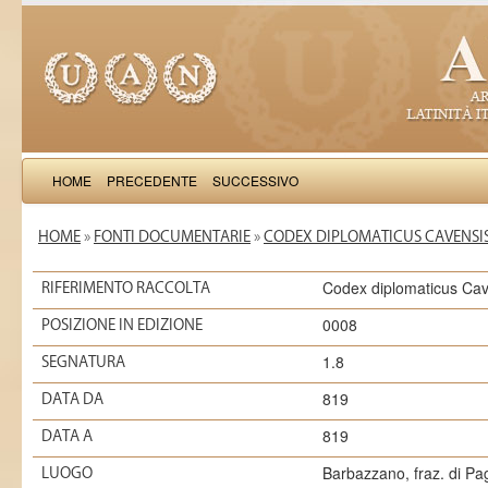
HOME
PRECEDENTE
SUCCESSIVO
HOME
»
FONTI DOCUMENTARIE
»
CODEX DIPLOMATICUS CAVENSIS
Codex diplomaticus Cav
RIFERIMENTO RACCOLTA
0008
POSIZIONE IN EDIZIONE
1.8
SEGNATURA
819
DATA DA
819
DATA A
Barbazzano, fraz. di Pa
LUOGO